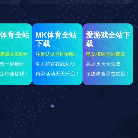
将从四个方面详细探讨戴伟浚的回归意义、
际赛事中，他因伤缺席，这让他倍感遗憾。
自己的技术水平。同时，这也是一次自我挑
重要。通过与优秀教练团队和高水平球员的
与其他多名优秀球员争夺首发位置，而这种