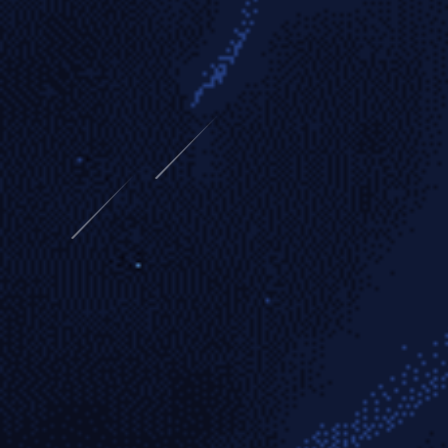
内部竞争无疑会给他带来一定心理负担。
其次，在经历了长时间缺席后，如何迅速
在日常训练中，他必须保持高度专注，并
最后，外界对于他的期望值也相对较高。
的表现，因此学会调适心态，也是他必须
3、积极向上的训练态度
面对如此多的挑战和压力，戴伟浚依然保
中。他认真听取教练指导，并积极参与战
此外，他还注重加强身体素质及技能细节
行。正是这种严谨认真的态度，使得他在
同时，在团队配合方面，他也展现出了良