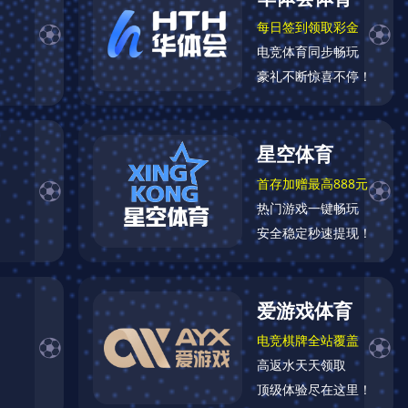
了丰富的比赛经验，还在技术和心理素质上