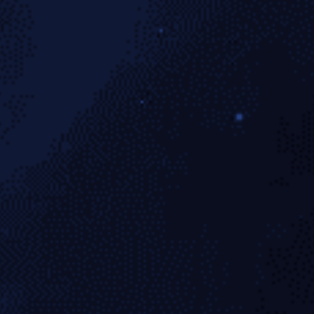
麦迪坦言与冠军奖杯无缘
关注。为了更好...
在篮球的世界里，许多球员都梦
2026-07-08