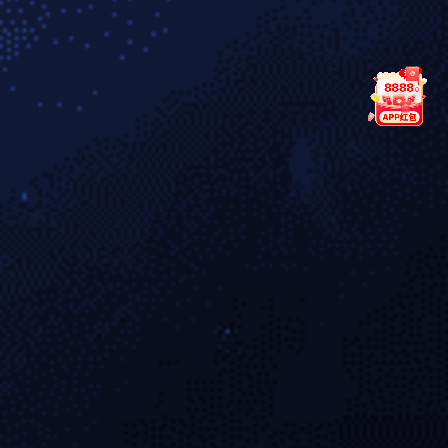
许。在接下来的赛事中，我们期待看到他的精
下一篇：
皮尔斯点评哈登球队崩盘历史三分