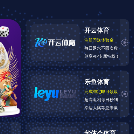
注册入口
赛事与数据服务
支持
APP下载
与
网页使用
，每日同步更
握比赛节奏。