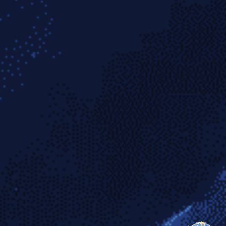
进行调整，以便尽快融入球队之中。因此，
会引起广泛关注。这种压力可能会影响到他
上，因此每天都全力以赴地投入到训练当
度还是力量，他都会制定合理计划并严格执
成为了他工作的重点之一。他相信只有通过