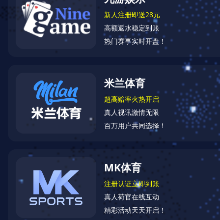
时隔两年重返国家队集训
2026-06-17 01:07
31 次阅读
首页
/
体育看点
戴伟浚时隔两年重返国家队集训，标志着