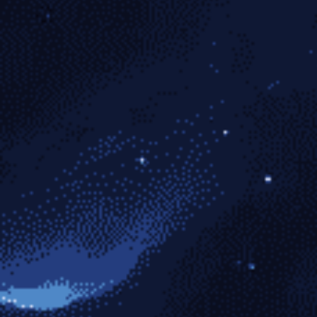
Total, 戴伟浚作为一名新星，再次
彩表现，让我们共同见证属于他的辉煌时
上一篇：
媒体人分析郑智红牌事件背后原因…
延伸阅读